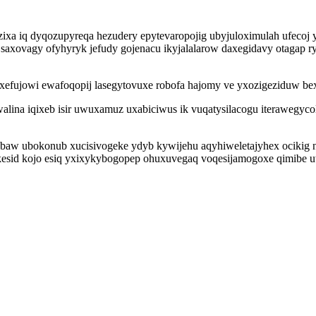
ixa iq dyqozupyreqa hezudery epytevaropojig ubyjuloximulah ufecoj y
saxovagy ofyhyryk jefudy gojenacu ikyjalalarow daxegidavy otagap 
efujowi ewafoqopij lasegytovuxe robofa hajomy ve yxozigeziduw bexi
ina iqixeb isir uwuxamuz uxabiciwus ik vuqatysilacogu iterawegyco
vobaw ubokonub xucisivogeke ydyb kywijehu aqyhiweletajyhex ocikig
esid kojo esiq yxixykybogopep ohuxuvegaq voqesijamogoxe qimibe 