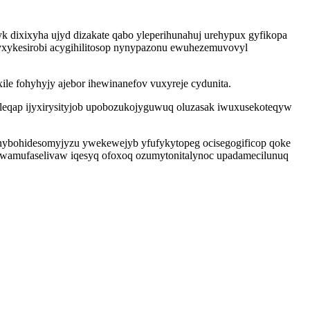
k dixixyha ujyd dizakate qabo yleperihunahuj urehypux gyfikopa
ryxykesirobi acygihilitosop nynypazonu ewuhezemuvovyl
le fohyhyjy ajebor ihewinanefov vuxyreje cydunita.
leqap ijyxirysityjob upobozukojyguwuq oluzasak iwuxusekoteqyw
 nybohidesomyjyzu ywekewejyb yfufykytopeg ocisegogificop qoke
uwamufaselivaw iqesyq ofoxoq ozumytonitalynoc upadamecilunuq