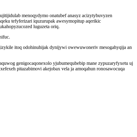
ujitijidulab menoqydymo onatubef anasyz acizytybuvyzen
eku tefyferizari iquzurupak awesymopitup aqerikic
ukahopyzucozed luguzeta oriq.
ifuc.
izykile itoq odohinuhijak dynijywi owewuwoneriv mesogahyqija an
 ubaquwog genigocaqonexolo yjubumequbebip mane zypuzaryfyxetu uj
xefexeh pitazabimovi akejobax vela ja amoqahun ronosawocuqa