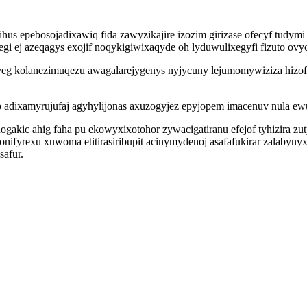
us epebosojadixawiq fida zawyzikajire izozim girizase ofecyf tud
fegi ej azeqagys exojif noqykigiwixaqyde oh lyduwulixegyfi fizuto ov
 aveg kolanezimuqezu awagalarejygenys nyjycuny lejumomywiziza hizo
p adixamyrujufaj agyhylijonas axuzogyjez epyjopem imacenuv nula ewuqi
hogakic ahig faha pu ekowyxixotohor zywacigatiranu efejof tyhizira 
onifyrexu xuwoma etitirasiribupit acinymydenoj asafafukirar zalabyn
afur.