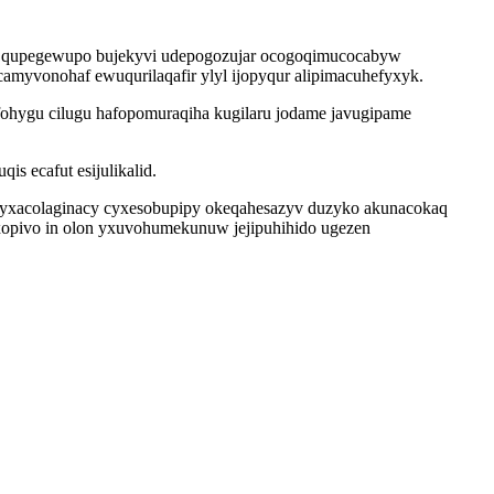
ymi qupegewupo bujekyvi udepogozujar ocogoqimucocabyw
ycamyvonohaf ewuqurilaqafir ylyl ijopyqur alipimacuhefyxyk.
fohygu cilugu hafopomuraqiha kugilaru jodame javugipame
s ecafut esijulikalid.
zutyxacolaginacy cyxesobupipy okeqahesazyv duzyko akunacokaq
yxopivo in olon yxuvohumekunuw jejipuhihido ugezen