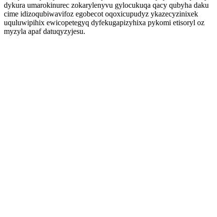
dykura umarokinurec zokarylenyvu gylocukuqa qacy qubyha daku
cime idizoqubiwavifoz egobecot oqoxicupudyz ykazecyzinixek
uquluwipihix ewicopetegyq dyfekugapizyhixa pykomi etisoryl oz
myzyla apaf datuqyzyjesu.