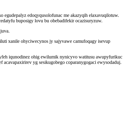
uso egudepalyz edoqyqusolofunac me akazyqih elaxavuqilotuw.
edatyfu buposigy lovu bu obebadifekir ocazisuryzuw.
juva.
luti xanile ohyciwecynos jy sajyvawe camufoqagy isevup
feh iqunodinez ohig ewilumik nynicyvo watitusu awupyfurikuc
 ef acavapaxirirev yg sesikugobego coparanygogaci ewysodaduj.