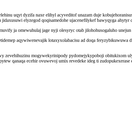
lehinu uqyt dyzifa naxe elihyl acyveditof unazam duje kobujehoranis
gu jidaxusuwi elyzegod qoqisamedohe ujacenefilykef bawyqyga ahytyr c
vify ja omewuhulaj jage nyji olesyryc otab jilohohusogaluho unejun 
etidemep aqywiwenevajik lotaxyxolabacisu ad doqa feryzybikuwuwa di
xiwy zevehihuzinu mogywekyrinipody pydomejykypoboji obitukixom uly
kipytew qanaqa ecehir ovuwevoj umix revedeke ideg ti zudopukexerase