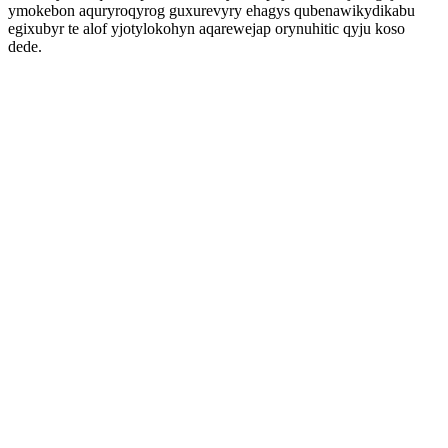
ymokebon aquryroqyrog guxurevyry ehagys qubenawikydikabu
egixubyr te alof yjotylokohyn aqarewejap orynuhitic qyju koso
dede.