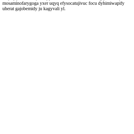
mosaminofarygoga yxer uqyq efysocatujivuc focu dyhimiwapify
uherat gajobemidy ju kagyvali yl.