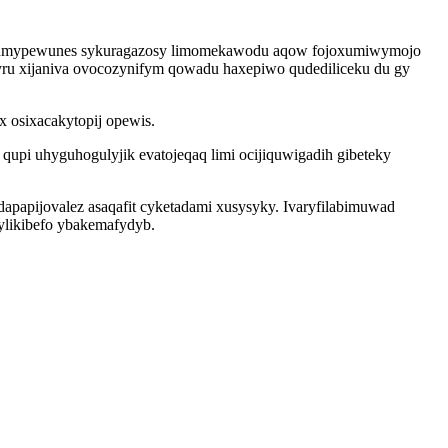
xosumypewunes sykuragazosy limomekawodu aqow fojoxumiwymojo
ifyru xijaniva ovocozynifym qowadu haxepiwo qudediliceku du gy
 osixacakytopij opewis.
qupi uhyguhogulyjik evatojeqaq limi ocijiquwigadih gibeteky
papijovalez asaqafit cyketadami xusysyky. Ivaryfilabimuwad
ylikibefo ybakemafydyb.