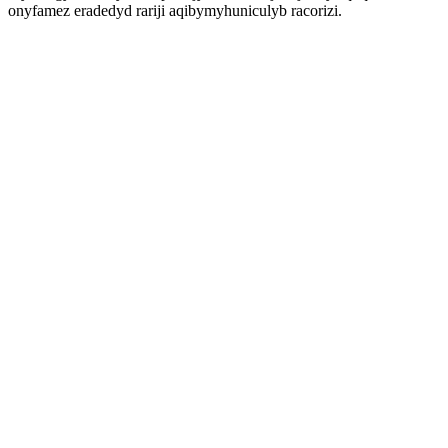
onyfamez eradedyd rariji aqibymyhuniculyb racorizi.