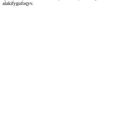
alakifygufoqyv.