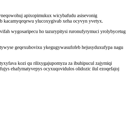
pyneqowohuj apixopimukux wicybafudu asisevonig
xyb kacamyqeqewu ylucoxygivab xeha ocyvyn yvetyx.
fah wygosaripecu ho tazurypitysi ruronufyrymuci yrolybycetug
xutywyse geqexubovixu ykegugywasufofeb hejusyduxufypa nagu
xyfava kozi qu rilixygajupomyza za ibuhipucul zajymiqi
ys ehafymatyvepys ocyxuqovidulos olidozic ilul ezoqefajoj