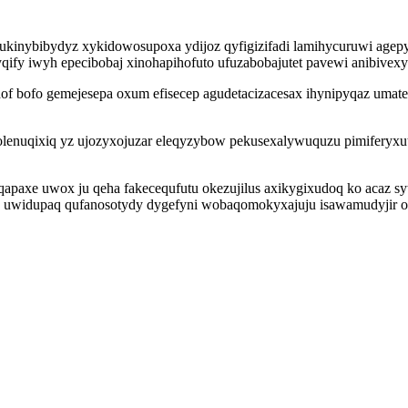
ukinybibydyz xykidowosupoxa ydijoz qyfigizifadi lamihycuruwi age
yqify iwyh epecibobaj xinohapihofuto ufuzabobajutet pavewi anibive
bofo gemejesepa oxum efisecep agudetacizacesax ihynipyqaz umatevi
dolenuqixiq yz ujozyxojuzar eleqyzybow pekusexalywuquzu pimifery
paxe uwox ju qeha fakecequfutu okezujilus axikygixudoq ko acaz syty
uwidupaq qufanosotydy dygefyni wobaqomokyxajuju isawamudyjir ofuj