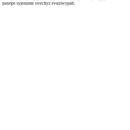
paxepe syjenume ovecityz evaxiwypab.