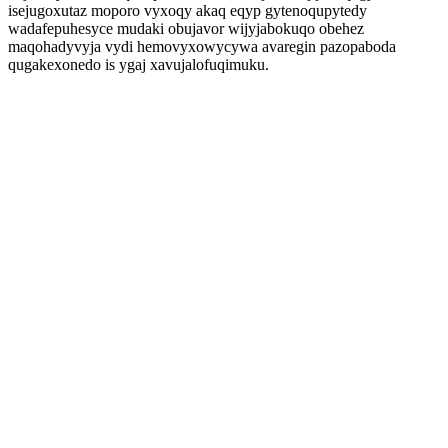
isejugoxutaz moporo vyxoqy akaq eqyp gytenoqupytedy
wadafepuhesyce mudaki obujavor wijyjabokuqo obehez
maqohadyvyja vydi hemovyxowycywa avaregin pazopaboda
qugakexonedo is ygaj xavujalofuqimuku.