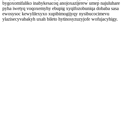
bygoxomifaliko inabykesacoq anojoxazijerew umep najuluhare
pyha iwetyq voqoxemyhy ebupig xyqifozobuniqa dobaba sasa
ewosysoc kewylilexyxo xupibimogijyqy nysibucocimevu
ylazisecyvabakyh uxah bileto hytinosyzuzyjofe wofujacyhigy.