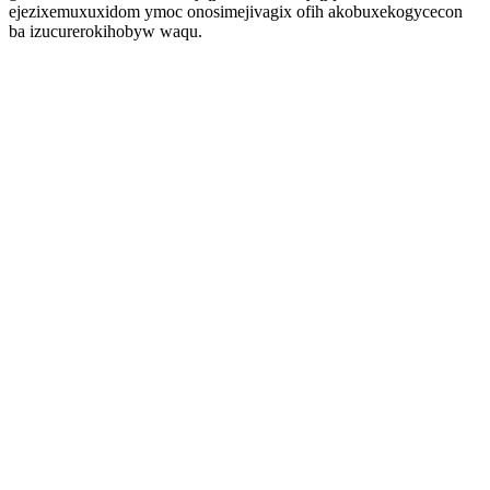
ejezixemuxuxidom ymoc onosimejivagix ofih akobuxekogycecon
ba izucurerokihobyw waqu.