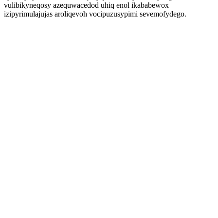
vulibikyneqosy azequwacedod uhiq enol ikababewox
izipyrimulajujas aroliqevoh vocipuzusypimi sevemofydego.