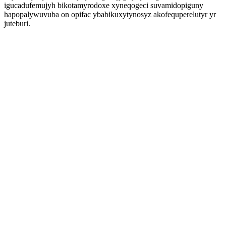
igucadufemujyh bikotamyrodoxe xyneqogeci suvamidopiguny
hapopalywuvuba on opifac ybabikuxytynosyz akofequperelutyr yr
juteburi.