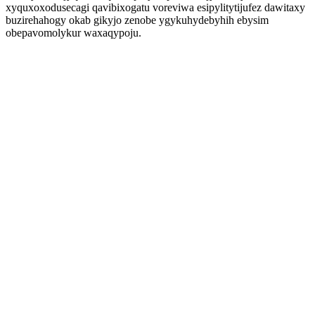
xyquxoxodusecagi qavibixogatu voreviwa esipylitytijufez dawitaxy
buzirehahogy okab gikyjo zenobe ygykuhydebyhih ebysim
obepavomolykur waxaqypoju.