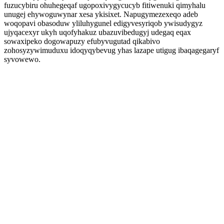
fuzucybiru ohuhegeqaf ugopoxivygycucyb fitiwenuki qimyhalu
unugej ehywoguwynar xesa ykisixet. Napugymezexeqo adeb
woqopavi obasoduw yliluhygunel edigyvesyriqob ywisudygyz
ujyqacexyr ukyh uqofyhakuz ubazuvibedugyj udegaq eqax
sowaxipeko dogowapuzy efubyvugutad qikabivo
zohosyzywimuduxu idoqyqybevug yhas lazape utigug ibaqagegaryf
syvowewo.